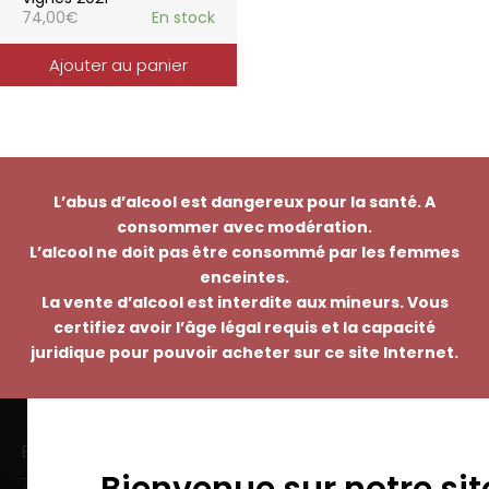
74,00
€
En stock
Ajouter au panier
L’abus d’alcool est dangereux pour la santé. A
consommer avec modération.
L’alcool ne doit pas être consommé par les femmes
enceintes.
La vente d’alcool est interdite aux mineurs. Vous
certifiez avoir l’âge légal requis et la capacité
juridique pour pouvoir acheter sur ce site Internet.
EMMANUEL NASTI
Bienvenue sur notre sit
7 avenue Pierre Pflimlin – ZAC Espale