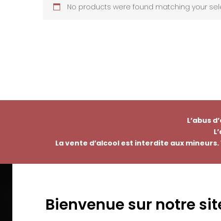
No products were found matching your sele
L’abus d
L
La vente d’alcool est interdite aux mineurs. 
Bienvenue sur notre sit
EMMANUEL NASTI
PAI
7 avenue Pierre Pflimlin – ZAC Espale