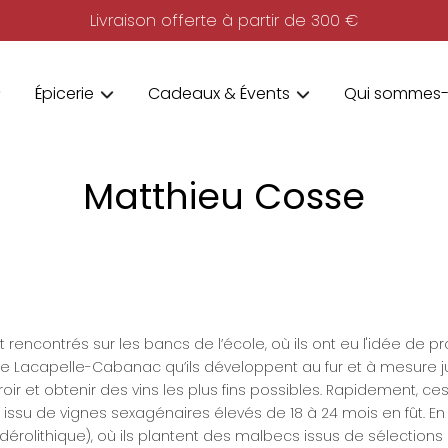
Livraison offerte à partir de 300 €
Épicerie
Cadeaux & Évents
Qui sommes-
Matthieu Cosse
ncontrés sur les bancs de l’école, où ils ont eu l'idée de pro
de Lacapelle-Cabanac qu’ils développent au fur et à mesure ju
oir et obtenir des vins les plus fins possibles. Rapidement, c
u de vignes sexagénaires élevés de 18 à 24 mois en fût. En par
érolithique), où ils plantent des malbecs issus de sélections