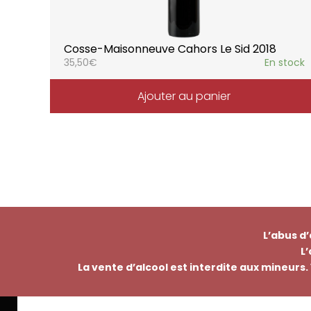
Cosse-Maisonneuve Cahors Le Sid 2018
35,50
€
En stock
Ajouter au panier
L’abus d
L
La vente d’alcool est interdite aux mineurs. 