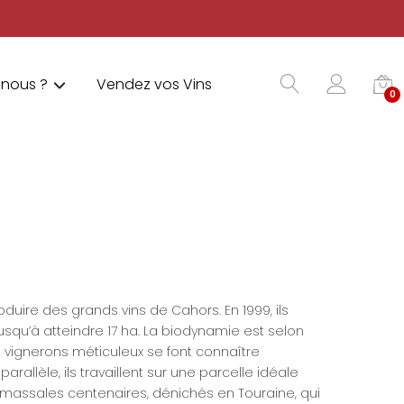
nous ?
Vendez vos Vins
0
duire des grands vins de Cahors. En 1999, ils
squ’à atteindre 17 ha. La biodynamie est selon
es vignerons méticuleux se font connaître
allèle, ils travaillent sur une parcelle idéale
 massales centenaires, dénichés en Touraine, qui