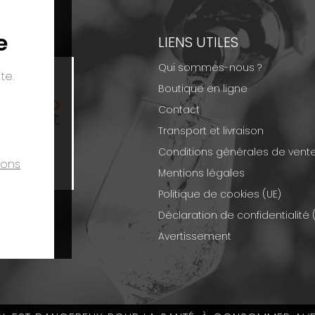
e
EMENTS
LIENS UTILES
Qui sommes-nous ?
te.
Boutique en ligne
Contact
Transport et livraison
Conditions générales de vent
ions
Mentions légales
Politique de cookies (UE)
Déclaration de confidentialité 
Avertissement