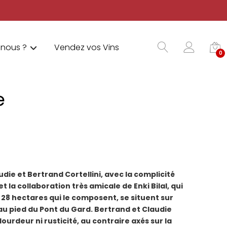
nous ?
Vendez vos Vins
0
e
ie et Bertrand Cortellini, avec la complicité
 la collaboration très amicale de Enki Bilal, qui
28 hectares qui le composent, se situent sur
 au pied du Pont du Gard.
Bertrand et Claudie
urdeur ni rusticité, au contraire axés sur la