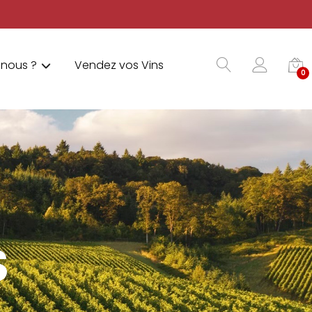
nous ?
Vendez vos Vins
0
S