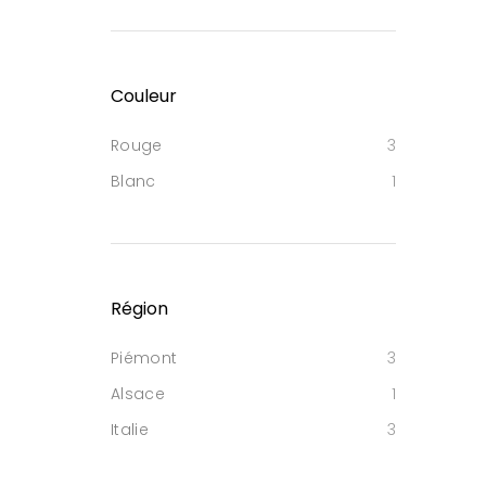
Couleur
Rouge
3
Blanc
1
Région
Piémont
3
Alsace
1
Italie
3