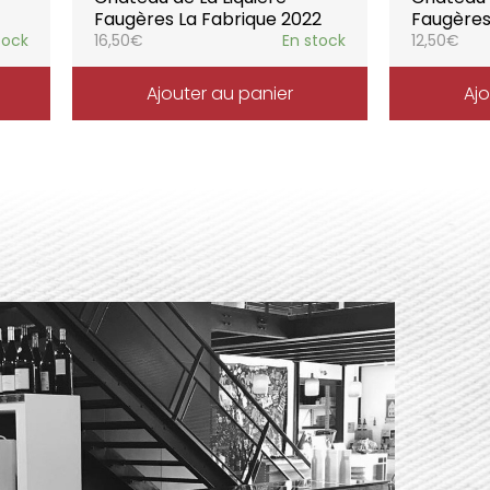
Faugères La Fabrique 2022
Faugères
tock
16,50
€
En stock
12,50
€
Ajouter au panier
Ajo