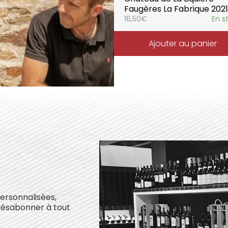
Faugères La Fabrique 2021
16,50
€
En s
Ajouter au panier
personnalisées,
désabonner à tout