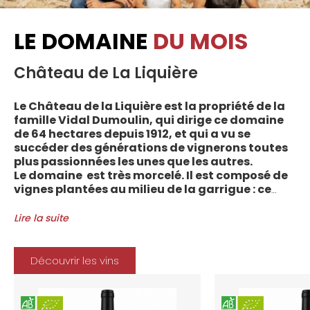
LE DOMAINE
DU MOIS
Château de La Liquière
Le Château de la Liquière est la propriété de la
famille Vidal Dumoulin, qui dirige ce domaine
de 64 hectares depuis 1912, et qui a vu se
succéder des générations de vignerons toutes
plus passionnées les unes que les autres.
Le domaine est très morcelé. Il est composé de
vignes plantées au milieu de la garrigue : ce
sont plus de 70 parcelles qui sont disséminées
entre les villages d’Autignac, Caussiniojouls,
Lire la suite
Cabrerolles et Faugères, au nord de l’aire de
l’Appellation. La grande majorité des parcelles,
sur sols de schistes, font face au sud, à la
Découvrir les vins
Méditerranée.
Le vignoble du Château de la Liquière est
agriculture biologique depuis 2008 et 2012