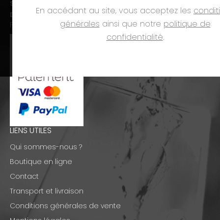
Sam. :
09h00-12h00 et 14h00-18h00
En accédant au site, vous acceptez les
condit
Dim. et jours fériés :
fermé
générales
ainsi que notre
politique de
PAIEMENTS
confidentialité
.
LIENS UTILES
Qui sommes-nous ?
Boutique en ligne
Contact
Transport et livraison
Conditions générales de vente