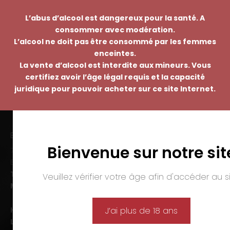
L’abus d’alcool est dangereux pour la santé. A
consommer avec modération.
L’alcool ne doit pas être consommé par les femmes
enceintes.
La vente d’alcool est interdite aux mineurs. Vous
certifiez avoir l’âge légal requis et la capacité
juridique pour pouvoir acheter sur ce site Internet.
EMMANUEL NASTI
Bienvenue sur notre sit
7 avenue Pierre Pflimlin – ZAC Espale
BP 20055 – 68391 SAUSHEIM Cedex
Tél. :
03 89 46 50 35
Veuillez vérifier votre âge afin d'accéder au si
Mail :
contact@nasti.vin
Horaires d’ouverture :
J’ai plus de 18 ans
Lun-ven. :
09h00-12h00 et 14h00-19h00