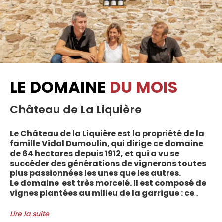
LE DOMAINE
DU MOIS
Château de La Liquière
Le Château de la Liquière est la propriété de la
famille Vidal Dumoulin, qui dirige ce domaine
de 64 hectares depuis 1912, et qui a vu se
succéder des générations de vignerons toutes
plus passionnées les unes que les autres.
Le domaine est très morcelé. Il est composé de
vignes plantées au milieu de la garrigue : ce
sont plus de 70 parcelles qui sont disséminées
entre les villages d’Autignac, Caussiniojouls,
Lire la suite