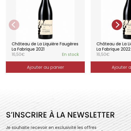
pratiques respectueuses de l’environnement et
de la vigne, vendanges manuelles, vinifications
soignées et strictement suivies.
La gamme des vins du Château de la
Liquière est adaptée à chaque style de
consommation, à chaque moment de la vie,
elle reflète parfaitement la pureté de
Château de La Liquière Faugères
Château de La Li
l’expression du terroir.
La Fabrique 2021
La Fabrique 2022
16,50
€
En stock
16,50
€
Ajouter au panier
Ajouter 
S’INSCRIRE À LA NEWSLETTER
Je souhaite recevoir en exclusivité les offres