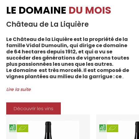
LE DOMAINE
DU MOIS
Château de La Liquière
Le Château de la Liquière est la propriété de la
famille Vidal Dumoulin, qui dirige ce domaine
de 64 hectares depuis 1912, et qui a vu se
succéder des générations de vignerons toutes
plus passionnées les unes que les autres.
Le domaine est très morcelé. Il est composé de
vignes plantées au milieu de la garrigue : ce
sont plus de 70 parcelles qui sont disséminées
entre les villages d’Autignac, Caussiniojouls,
Lire la suite
Cabrerolles et Faugères, au nord de l’aire de
l’Appellation. La grande majorité des parcelles,
sur sols de schistes, font face au sud, à la
Découvrir les vins
Méditerranée.
Le vignoble du Château de la Liquière est
agriculture biologique depuis 2008 et 2012
marque le premier millésime certifié du
domaine. Les soins apportés y sont conformes :