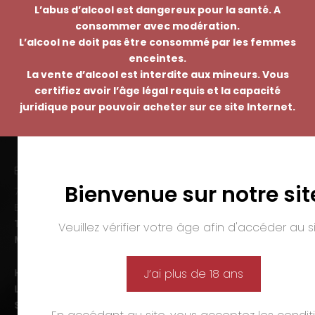
L’abus d’alcool est dangereux pour la santé. A
consommer avec modération.
L’alcool ne doit pas être consommé par les femmes
enceintes.
La vente d’alcool est interdite aux mineurs. Vous
certifiez avoir l’âge légal requis et la capacité
juridique pour pouvoir acheter sur ce site Internet.
EMMANUEL NASTI
Bienvenue sur notre sit
7 avenue Pierre Pflimlin – ZAC Espale
BP 20055 – 68391 SAUSHEIM Cedex
Tél. :
03 89 46 50 35
Veuillez vérifier votre âge afin d'accéder au si
Mail :
contact@nasti.vin
Horaires d’ouverture :
J’ai plus de 18 ans
Lun-ven. :
09h00-12h00 et 14h00-19h00
Sam. :
09h00-12h00 et 14h00-18h00