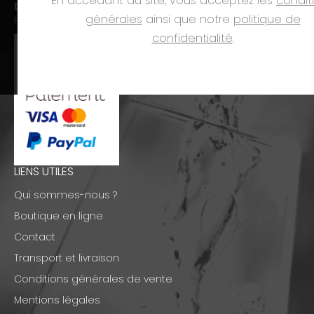
En accédant au site, vous acceptez les
condit
Dim. et jours fériés :
fermé
générales
ainsi que notre
politique de
PAIEMENTS
confidentialité
.
LIENS UTILES
Qui sommes-nous ?
Boutique en ligne
Contact
Transport et livraison
Conditions générales de vente
Mentions légales