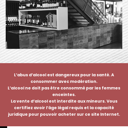
L’abus d’alcool est dangereux pour la santé. A
consommer avec modération.
L’alcool ne doit pas être consommé par les femmes
enceintes.
La vente d’alcool est interdite aux mineurs. Vous
certifiez avoir l’âge légal requis et la capacité
juridique pour pouvoir acheter sur ce site Internet.