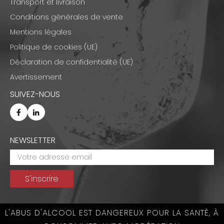
Transport et livraison
Conditions générales de vente
Mentions légales
Politique de cookies (UE)
Déclaration de confidentialité (UE)
Avertissement
SUIVEZ-NOUS
NEWSLETTER
Tous droits réservés © Emmanuel Nasti 2026
L'ABUS D'ALCOOL EST DANGEREUX POUR LA SANTÉ, À
Site développé par
OLWE