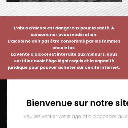
L’abus d’alcool est dangereux pour la santé. A
consommer avec modération.
L’alcool ne doit pas être consommé par les femmes
enceintes.
La vente d’alcool est interdite aux mineurs. Vous
certifiez avoir l’âge légal requis et la capacité
juridique pour pouvoir acheter sur ce site Internet.
EMMANUEL NASTI
Bienvenue sur notre sit
7 avenue Pierre Pflimlin – ZAC Espale
BP 20055 – 68391 SAUSHEIM Cedex
Tél. :
03 89 46 50 35
Veuillez vérifier votre âge afin d'accéder au si
Mail :
contact@nasti.vin