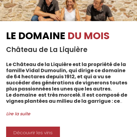
LE DOMAINE
DU MOIS
Château de La Liquière
Le Château de la Liquière est la propriété de la
famille Vidal Dumoulin, qui dirige ce domaine
de 64 hectares depuis 1912, et qui a vu se
succéder des générations de vignerons toutes
plus passionnées les unes que les autres.
Le domaine est très morcelé. Il est composé de
vignes plantées au milieu de la garrigue : ce
sont plus de 70 parcelles qui sont disséminées
entre les villages d’Autignac, Caussiniojouls,
Lire la suite
Cabrerolles et Faugères, au nord de l’aire de
l’Appellation. La grande majorité des parcelles,
sur sols de schistes, font face au sud, à la
Découvrir les vins