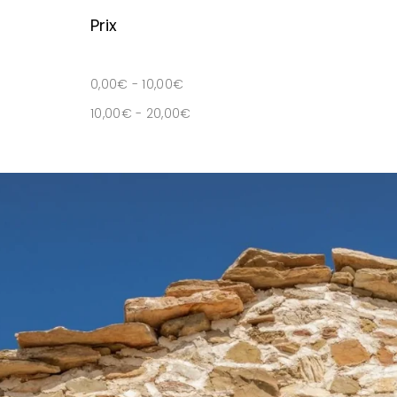
Prix
0,00
€
-
10,00
€
10,00
€
-
20,00
€