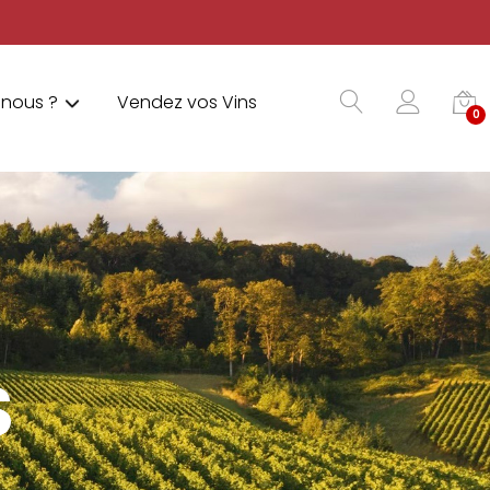
nous ?
Vendez vos Vins
0
S