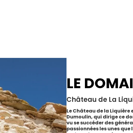
LE DOMA
Château de La Liqu
Le Château de la Liquière e
Dumoulin, qui dirige ce do
vu se succéder des généra
passionnées les unes que l