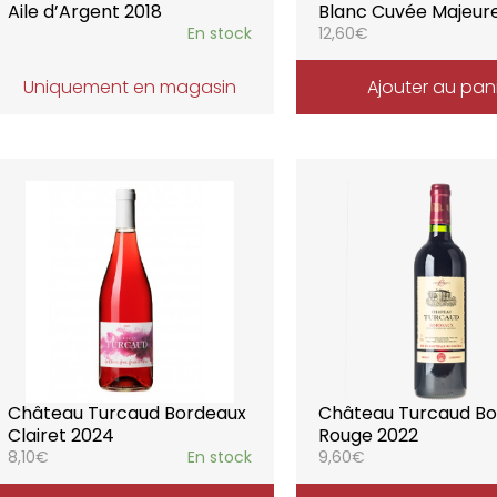
Aile d’Argent 2018
Blanc Cuvée Majeure
En stock
12,60
€
Uniquement en magasin
Ajouter au pan
Château Turcaud Bordeaux
Château Turcaud B
Clairet 2024
Rouge 2022
8,10
€
En stock
9,60
€