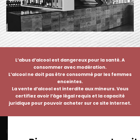
L’abus d’alcool est dangereux pour la santé. A
consommer avec modération.
L’alcool ne doit pas être consommé par les femmes
enceintes.
La vente d’alcool est interdite aux mineurs. Vous
certifiez avoir l’âge légal requis et la capacité
juridique pour pouvoir acheter sur ce site Internet.
EMMANUEL NASTI