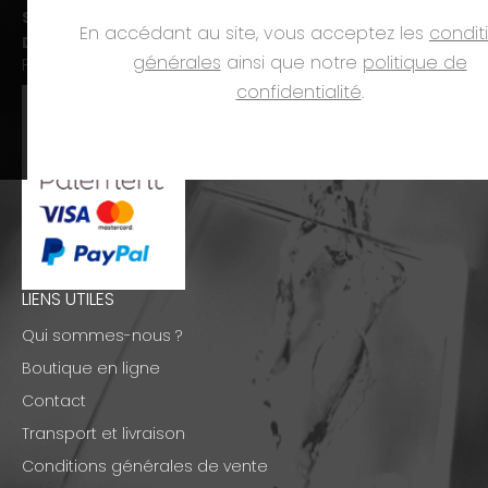
Sam. :
09h00-12h00 et 14h00-18h00
En accédant au site, vous acceptez les
condit
Dim. et jours fériés :
fermé
générales
ainsi que notre
politique de
PAIEMENTS
confidentialité
.
LIENS UTILES
Qui sommes-nous ?
Boutique en ligne
Contact
Transport et livraison
Conditions générales de vente