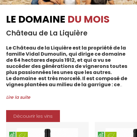
LE DOMAINE
DU MOIS
Château de La Liquière
Le Château de la Liquière est la propriété de la
famille Vidal Dumoulin, qui dirige ce domaine
de 64 hectares depuis 1912, et qui a vu se
succéder des générations de vignerons toutes
plus passionnées les unes que les autres.
Le domaine est très morcelé. Il est composé de
vignes plantées au milieu de la garrigue : ce
sont plus de 70 parcelles qui sont disséminées
entre les villages d’Autignac, Caussiniojouls,
Lire la suite
Cabrerolles et Faugères, au nord de l’aire de
l’Appellation. La grande majorité des parcelles,
sur sols de schistes, font face au sud, à la
Découvrir les vins
Méditerranée.
Le vignoble du Château de la Liquière est
agriculture biologique depuis 2008 et 2012