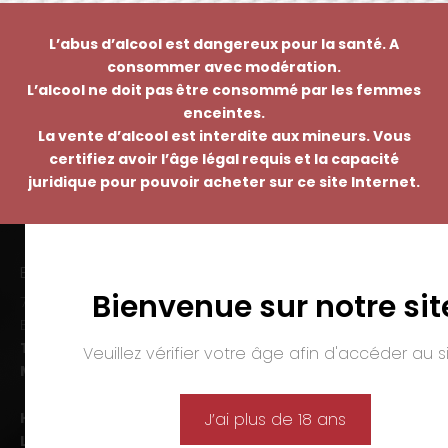
L’abus d’alcool est dangereux pour la santé. A
consommer avec modération.
L’alcool ne doit pas être consommé par les femmes
enceintes.
La vente d’alcool est interdite aux mineurs. Vous
certifiez avoir l’âge légal requis et la capacité
juridique pour pouvoir acheter sur ce site Internet.
EMMANUEL NASTI
Bienvenue sur notre sit
7 avenue Pierre Pflimlin – ZAC Espale
BP 20055 – 68391 SAUSHEIM Cedex
Tél. :
03 89 46 50 35
Veuillez vérifier votre âge afin d'accéder au si
Mail :
contact@nasti.vin
Horaires d’ouverture :
J’ai plus de 18 ans
Lun-ven. :
09h00-12h00 et 14h00-19h00