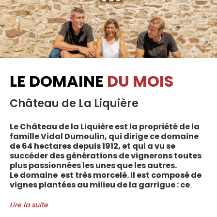
LE DOMAINE
DU MOIS
Château de La Liquière
Le Château de la Liquière est la propriété de la
famille Vidal Dumoulin, qui dirige ce domaine
de 64 hectares depuis 1912, et qui a vu se
succéder des générations de vignerons toutes
plus passionnées les unes que les autres.
Le domaine est très morcelé. Il est composé de
vignes plantées au milieu de la garrigue : ce
sont plus de 70 parcelles qui sont disséminées
entre les villages d’Autignac, Caussiniojouls,
Lire la suite
Cabrerolles et Faugères, au nord de l’aire de