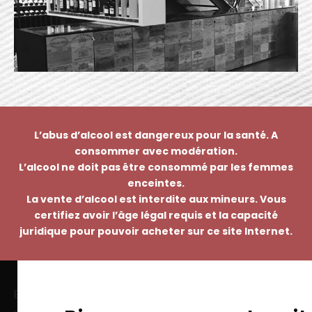
L’abus d’alcool est dangereux pour la santé. A
consommer avec modération.
L’alcool ne doit pas être consommé par les femmes
enceintes.
La vente d’alcool est interdite aux mineurs. Vous
certifiez avoir l’âge légal requis et la capacité
juridique pour pouvoir acheter sur ce site Internet.
EMMANUEL NASTI