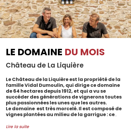
LE DOMAINE
DU MOIS
Château de La Liquière
Le Château de la Liquière est la propriété de la
famille Vidal Dumoulin, qui dirige ce domaine
de 64 hectares depuis 1912, et qui a vu se
succéder des générations de vignerons toutes
plus passionnées les unes que les autres.
Le domaine est très morcelé. Il est composé de
vignes plantées au milieu de la garrigue : ce
sont plus de 70 parcelles qui sont disséminées
entre les villages d’Autignac, Caussiniojouls,
Lire la suite