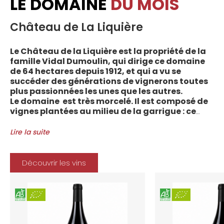
LE DOMAINE
DU MOIS
Château de La Liquière
Le Château de la Liquière est la propriété de la
famille Vidal Dumoulin, qui dirige ce domaine
de 64 hectares depuis 1912, et qui a vu se
succéder des générations de vignerons toutes
plus passionnées les unes que les autres.
Le domaine est très morcelé. Il est composé de
vignes plantées au milieu de la garrigue : ce
sont plus de 70 parcelles qui sont disséminées
entre les villages d’Autignac, Caussiniojouls,
Lire la suite
Cabrerolles et Faugères, au nord de l’aire de
l’Appellation. La grande majorité des parcelles,
sur sols de schistes, font face au sud, à la
Découvrir les vins
Méditerranée.
Le vignoble du Château de la Liquière est
agriculture biologique depuis 2008 et 2012
marque le premier millésime certifié du
domaine. Les soins apportés y sont conformes :
pratiques respectueuses de l’environnement et