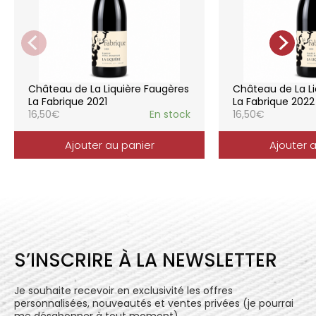
de la vigne, vendanges manuelles, vinifications
soignées et strictement suivies.
La gamme des vins du Château de la
Liquière est adaptée à chaque style de
consommation, à chaque moment de la vie,
elle reflète parfaitement la pureté de
Château de La Liquière Faugères
Château de La Li
l’expression du terroir.
La Fabrique 2021
La Fabrique 2022
16,50
€
En stock
16,50
€
Ajouter au panier
Ajouter 
S’INSCRIRE À LA NEWSLETTER
Je souhaite recevoir en exclusivité les offres
personnalisées, nouveautés et ventes privées (je pourrai
me désabonner à tout moment).