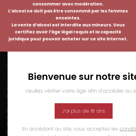
consommer avec modération.
L’alcool ne doit pas être consommé par les femmes
enceintes.
La vente d’alcool est interdite aux mineurs. Vous
certifiez avoir l’âge légal requis et la capacité
juridique pour pouvoir acheter sur ce site Internet.
EMMANUEL NASTI
Bienvenue sur notre sit
7 avenue Pierre Pflimlin – ZAC Espale
BP 20055 – 68391 SAUSHEIM Cedex
Tél. :
03 89 46 50 35
Veuillez vérifier votre âge afin d'accéder au si
Mail :
contact@nasti.vin
Horaires d’ouverture :
J’ai plus de 18 ans
Lun-ven. :
09h00-12h00 et 14h00-19h00
Sam. :
09h00-12h00 et 14h00-18h00
En accédant au site, vous acceptez les
condit
Dim. et jours fériés :
fermé