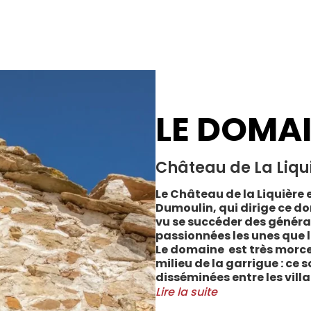
LE DOMA
Château de La Liqu
Le Château de la Liquière e
Dumoulin, qui dirige ce do
vu se succéder des généra
passionnées les unes que l
Le domaine est très morce
milieu de la garrigue : ce 
disséminées entre les vill
Cabrerolles et Faugères, a
Lire la suite
majorité des parcelles, sur