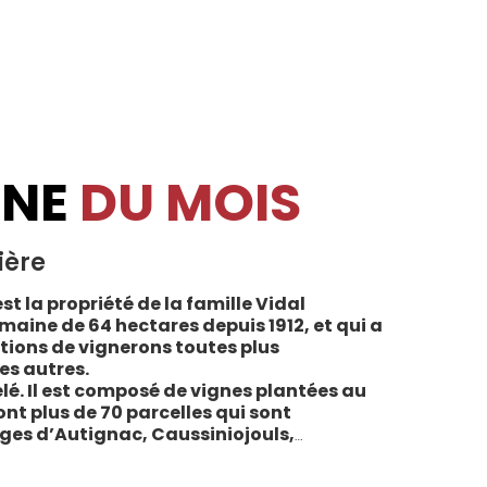
INE
DU MOIS
ière
st la propriété de la famille Vidal
maine de 64 hectares depuis 1912, et qui a
tions de vignerons toutes plus
es autres.
lé. Il est composé de vignes plantées au
sont plus de 70 parcelles qui sont
ages d’Autignac, Caussiniojouls,
u nord de l’aire de l’Appellation. La grande
 sols de schistes, font face au sud, à la