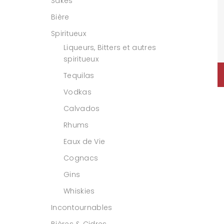
Sakés
Bière
Spiritueux
Liqueurs, Bitters et autres
spiritueux
Tequilas
Vodkas
Calvados
Rhums
Eaux de Vie
Cognacs
Gins
Whiskies
Incontournables
Bières & Cidres