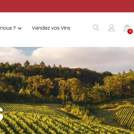
nous ?
Vendez vos Vins
0
S