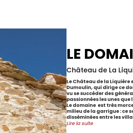
LE DOMA
Château de La Liqu
Le Château de la Liquière e
Dumoulin, qui dirige ce do
vu se succéder des généra
passionnées les unes que l
Le domaine est très morce
milieu de la garrigue : ce 
disséminées entre les vill
Cabrerolles et Faugères, a
Lire la suite
majorité des parcelles, sur