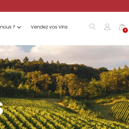
nous ?
Vendez vos Vins
0
S