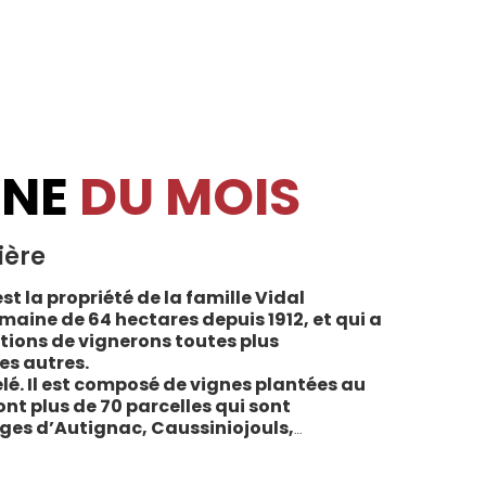
INE
DU MOIS
ière
st la propriété de la famille Vidal
maine de 64 hectares depuis 1912, et qui a
tions de vignerons toutes plus
es autres.
lé. Il est composé de vignes plantées au
sont plus de 70 parcelles qui sont
ages d’Autignac, Caussiniojouls,
u nord de l’aire de l’Appellation. La grande
 sols de schistes, font face au sud, à la