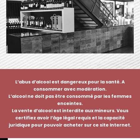
L’abus d’alcool est dangereux pour la santé. A
consommer avec modération.
L’alcool ne doit pas être consommé par les femmes
enceintes.
La vente d’alcool est interdite aux mineurs. Vous
certifiez avoir l’âge légal requis et la capacité
juridique pour pouvoir acheter sur ce site Internet.