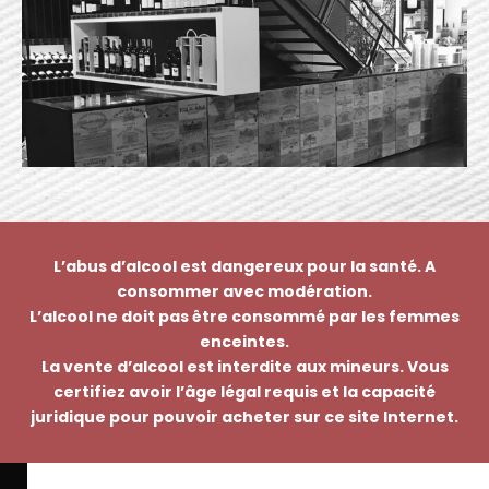
L’abus d’alcool est dangereux pour la santé. A
consommer avec modération.
L’alcool ne doit pas être consommé par les femmes
enceintes.
La vente d’alcool est interdite aux mineurs. Vous
certifiez avoir l’âge légal requis et la capacité
juridique pour pouvoir acheter sur ce site Internet.