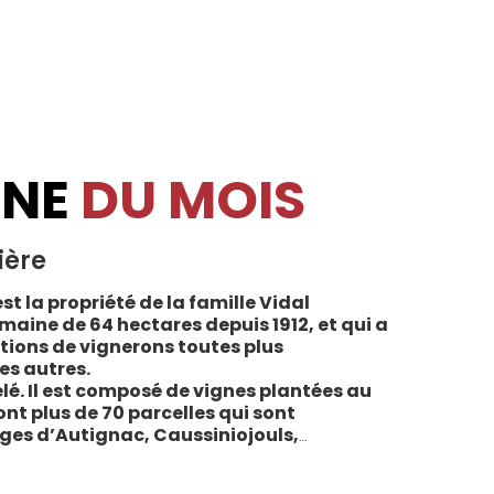
INE
DU MOIS
ière
st la propriété de la famille Vidal
maine de 64 hectares depuis 1912, et qui a
tions de vignerons toutes plus
es autres.
lé. Il est composé de vignes plantées au
sont plus de 70 parcelles qui sont
ages d’Autignac, Caussiniojouls,
u nord de l’aire de l’Appellation. La grande
 sols de schistes, font face au sud, à la