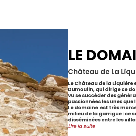
LE DOMA
Château de La Liqu
Le Château de la Liquière e
Dumoulin, qui dirige ce do
vu se succéder des généra
passionnées les unes que l
Le domaine est très morce
milieu de la garrigue : ce 
disséminées entre les vill
Cabrerolles et Faugères, a
Lire la suite
majorité des parcelles, sur