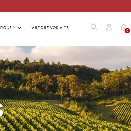
nous ?
Vendez vos Vins
0
S