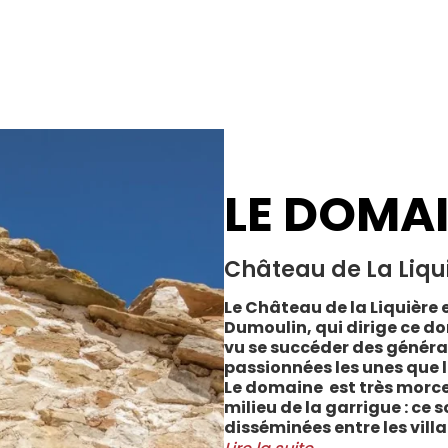
LE DOMA
Château de La Liqu
Le Château de la Liquière e
Dumoulin, qui dirige ce do
vu se succéder des généra
passionnées les unes que l
Le domaine est très morce
milieu de la garrigue : ce 
disséminées entre les vill
Cabrerolles et Faugères, a