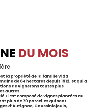
INE
DU MOIS
ière
st la propriété de la famille Vidal
maine de 64 hectares depuis 1912, et qui a
tions de vignerons toutes plus
es autres.
lé. Il est composé de vignes plantées au
sont plus de 70 parcelles qui sont
ages d’Autignac, Caussiniojouls,
u nord de l’aire de l’Appellation. La grande