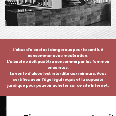
L’abus d’alcool est dangereux pour la santé. A
consommer avec modération.
L’alcool ne doit pas être consommé par les femmes
enceintes.
La vente d’alcool est interdite aux mineurs. Vous
certifiez avoir l’âge légal requis et la capacité
juridique pour pouvoir acheter sur ce site Internet.
EMMANUEL NASTI