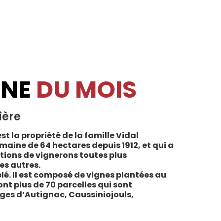
INE
DU MOIS
ière
st la propriété de la famille Vidal
maine de 64 hectares depuis 1912, et qui a
tions de vignerons toutes plus
es autres.
lé. Il est composé de vignes plantées au
sont plus de 70 parcelles qui sont
ages d’Autignac, Caussiniojouls,
u nord de l’aire de l’Appellation. La grande
 sols de schistes, font face au sud, à la