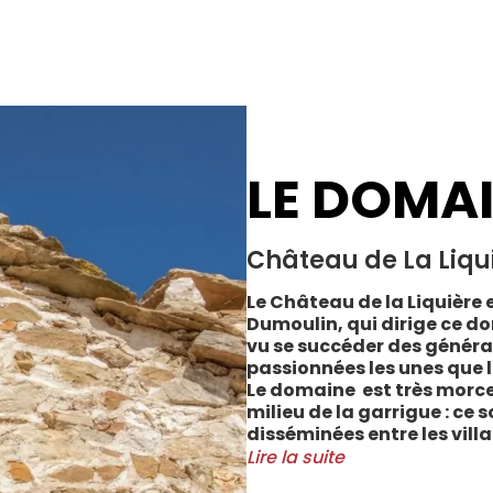
LE DOMA
Château de La Liqu
Le Château de la Liquière e
Dumoulin, qui dirige ce do
vu se succéder des généra
passionnées les unes que l
Le domaine est très morce
milieu de la garrigue : ce 
disséminées entre les vill
Cabrerolles et Faugères, a
Lire la suite
majorité des parcelles, sur