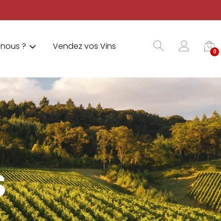
nous ?
Vendez vos Vins
0
S