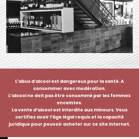
L’abus d’alcool est dangereux pour la santé. A
consommer avec modération.
L’alcool ne doit pas être consommé par les femmes
enceintes.
La vente d’alcool est interdite aux mineurs. Vous
certifiez avoir l’âge légal requis et la capacité
juridique pour pouvoir acheter sur ce site Internet.