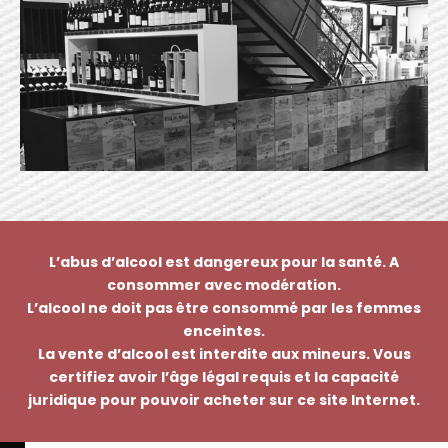
L’abus d’alcool est dangereux pour la santé. A
consommer avec modération.
L’alcool ne doit pas être consommé par les femmes
enceintes.
La vente d’alcool est interdite aux mineurs. Vous
certifiez avoir l’âge légal requis et la capacité
juridique pour pouvoir acheter sur ce site Internet.