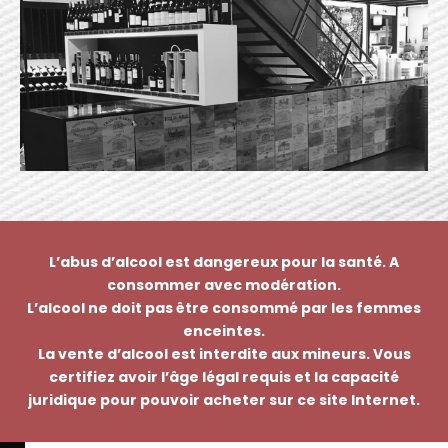
L’abus d’alcool est dangereux pour la santé. A
consommer avec modération.
L’alcool ne doit pas être consommé par les femmes
enceintes.
La vente d’alcool est interdite aux mineurs. Vous
certifiez avoir l’âge légal requis et la capacité
juridique pour pouvoir acheter sur ce site Internet.