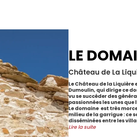
LE DOMA
Château de La Liqu
Le Château de la Liquière e
Dumoulin, qui dirige ce do
vu se succéder des généra
passionnées les unes que l
Le domaine est très morce
milieu de la garrigue : ce 
disséminées entre les vill
Cabrerolles et Faugères, a
Lire la suite
majorité des parcelles, sur