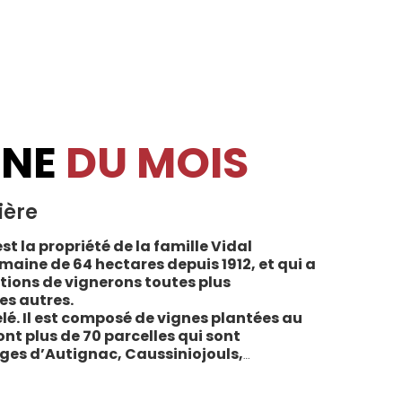
INE
DU MOIS
ière
st la propriété de la famille Vidal
maine de 64 hectares depuis 1912, et qui a
tions de vignerons toutes plus
es autres.
lé. Il est composé de vignes plantées au
sont plus de 70 parcelles qui sont
ages d’Autignac, Caussiniojouls,
u nord de l’aire de l’Appellation. La grande
 sols de schistes, font face au sud, à la