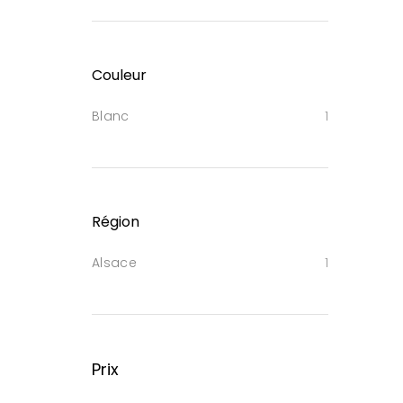
Couleur
Blanc
1
Région
Alsace
1
Prix