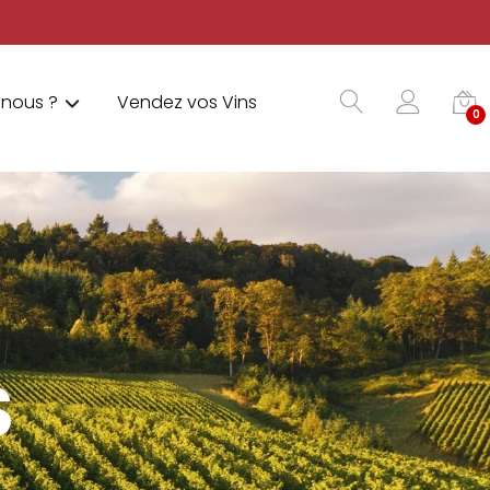
nous ?
Vendez vos Vins
0
S