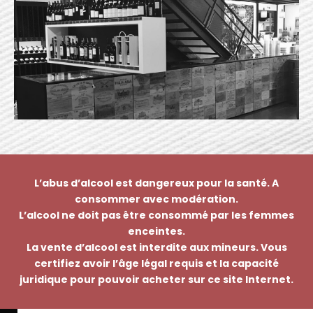
L’abus d’alcool est dangereux pour la santé. A
consommer avec modération.
L’alcool ne doit pas être consommé par les femmes
enceintes.
La vente d’alcool est interdite aux mineurs. Vous
certifiez avoir l’âge légal requis et la capacité
juridique pour pouvoir acheter sur ce site Internet.