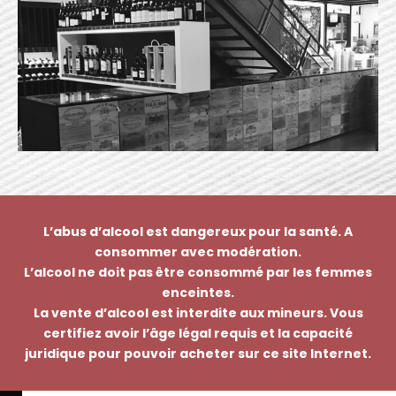
L’abus d’alcool est dangereux pour la santé. A
consommer avec modération.
L’alcool ne doit pas être consommé par les femmes
enceintes.
La vente d’alcool est interdite aux mineurs. Vous
certifiez avoir l’âge légal requis et la capacité
juridique pour pouvoir acheter sur ce site Internet.