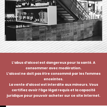
L’abus d’alcool est dangereux pour la santé. A
consommer avec modération.
L’alcool ne doit pas être consommé par les femmes
enceintes.
La vente d’alcool est interdite aux mineurs. Vous
certifiez avoir l’âge légal requis et la capacité
juridique pour pouvoir acheter sur ce site Internet.