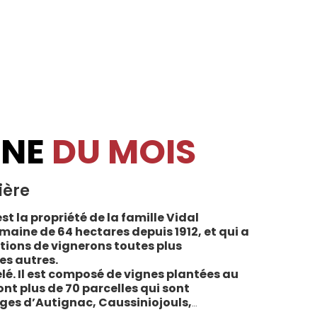
INE
DU MOIS
ière
st la propriété de la famille Vidal
maine de 64 hectares depuis 1912, et qui a
tions de vignerons toutes plus
es autres.
lé. Il est composé de vignes plantées au
sont plus de 70 parcelles qui sont
ages d’Autignac, Caussiniojouls,
u nord de l’aire de l’Appellation. La grande