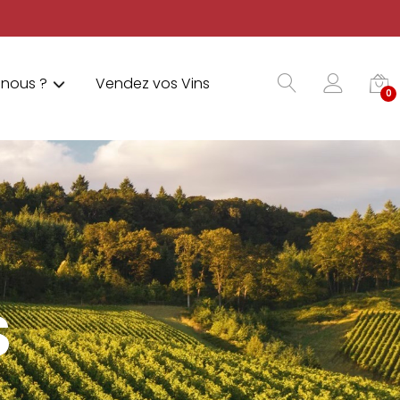
nous ?
Vendez vos Vins
0
S