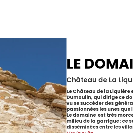
LE DOMA
Château de La Liqu
Le Château de la Liquière e
Dumoulin, qui dirige ce do
vu se succéder des généra
passionnées les unes que l
Le domaine est très morce
milieu de la garrigue : ce 
disséminées entre les vill
Cabrerolles et Faugères, a