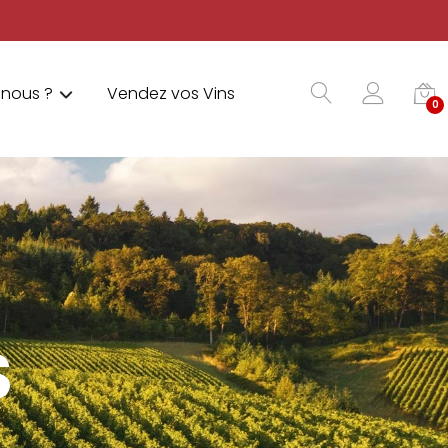
nous ?
Vendez vos Vins
0
S