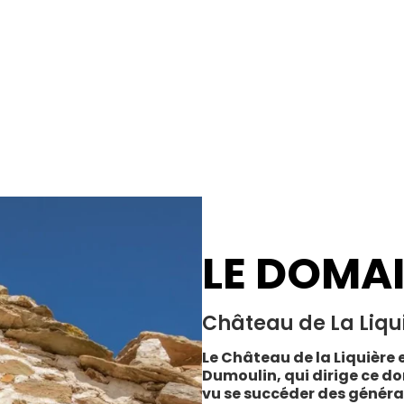
LE DOMA
Château de La Liqu
Le Château de la Liquière e
Dumoulin, qui dirige ce do
vu se succéder des généra