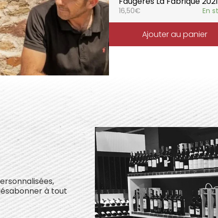
Faugères La Fabrique 2021
16,50
€
En s
Ajouter au panier
personnalisées,
désabonner à tout