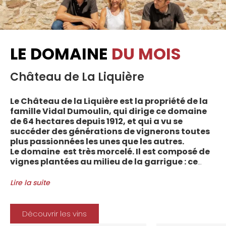
LE DOMAINE
DU MOIS
Château de La Liquière
Le Château de la Liquière est la propriété de la
famille Vidal Dumoulin, qui dirige ce domaine
de 64 hectares depuis 1912, et qui a vu se
succéder des générations de vignerons toutes
plus passionnées les unes que les autres.
Le domaine est très morcelé. Il est composé de
vignes plantées au milieu de la garrigue : ce
sont plus de 70 parcelles qui sont disséminées
entre les villages d’Autignac, Caussiniojouls,
Lire la suite
Cabrerolles et Faugères, au nord de l’aire de
l’Appellation. La grande majorité des parcelles,
sur sols de schistes, font face au sud, à la
Découvrir les vins
Méditerranée.