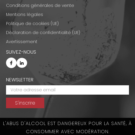
Conditions générales de vente
Mentions légales
Politique de cookies (UE)
Déclaration de confidentialité (UE)
Avertissement
SUIVEZ-NOUS
NEWSLETTER
Tous droits réservés © Emmanuel Nasti 2026
L'ABUS D'ALCOOL EST DANGEREUX POUR LA SANTÉ, À
Site développé par
OLWE
CONSOMMER AVEC MODÉRATION.