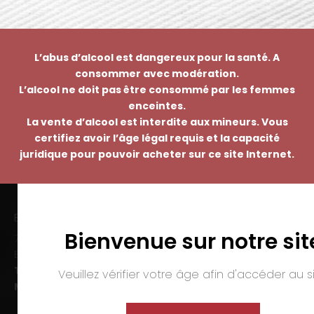
L’abus d’alcool est dangereux pour la santé. A
consommer avec modération.
L’alcool ne doit pas être consommé par les femmes
enceintes.
La vente d’alcool est interdite aux mineurs. Vous
certifiez avoir l’âge légal requis et la capacité
juridique pour pouvoir acheter sur ce site Internet.
EMMANUEL NASTI
Bienvenue sur notre sit
7 avenue Pierre Pflimlin – ZAC Espale
BP 20055 – 68391 SAUSHEIM Cedex
Tél. :
03 89 46 50 35
Veuillez vérifier votre âge afin d'accéder au si
Mail :
contact@nasti.vin