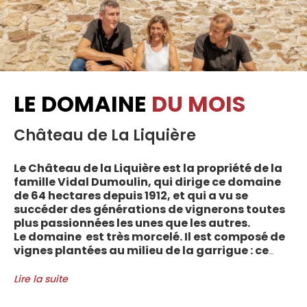
LE DOMAINE
DU MOIS
Château de La Liquière
Le Château de la Liquière est la propriété de la
famille Vidal Dumoulin, qui dirige ce domaine
de 64 hectares depuis 1912, et qui a vu se
succéder des générations de vignerons toutes
plus passionnées les unes que les autres.
Le domaine est très morcelé. Il est composé de
vignes plantées au milieu de la garrigue : ce
sont plus de 70 parcelles qui sont disséminées
entre les villages d’Autignac, Caussiniojouls,
Lire la suite
Cabrerolles et Faugères, au nord de l’aire de
l’Appellation. La grande majorité des parcelles,