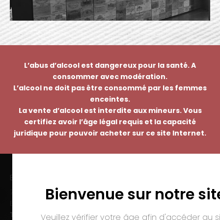
L’abus d’alcool est dangereux pour la santé. A
consommer avec modération.
L’alcool ne doit pas être consommé par les femmes
enceintes.
La vente d’alcool est interdite aux mineurs. Vous
certifiez avoir l’âge légal requis et la capacité
juridique pour pouvoir acheter sur ce site Internet.
EMMANUEL NASTI
Bienvenue sur notre sit
7 avenue Pierre Pflimlin – ZAC Espale
BP 20055 – 68391 SAUSHEIM Cedex
Tél. :
03 89 46 50 35
Veuillez vérifier votre âge afin d'accéder au si