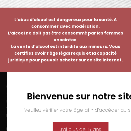
L’abus d’alcool est dangereux pour la santé. A
consommer avec modération.
L’alcool ne doit pas être consommé par les femmes
enceintes.
La vente d’alcool est interdite aux mineurs. Vous
certifiez avoir l’âge légal requis et la capacité
juridique pour pouvoir acheter sur ce site Internet.
EMMANUEL NASTI
Bienvenue sur notre sit
7 avenue Pierre Pflimlin – ZAC Espale
BP 20055 – 68391 SAUSHEIM Cedex
Tél. :
03 89 46 50 35
Veuillez vérifier votre âge afin d'accéder au si
Mail :
contact@nasti.vin
Horaires d’ouverture :
J’ai plus de 18 ans