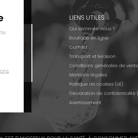
e
EMENTS
LIENS UTILES
Qui sommes-nous ?
te.
Boutique en ligne
Contact
Transport et livraison
Conditions générales de vent
ions
Mentions légales
Politique de cookies (UE)
Déclaration de confidentialité 
Avertissement