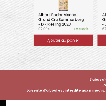
Albert Boxler Alsace
Al
Grand Cru Sommerberg
G
« D » Riesling 2023
« 
97,00
€
En stock
67
Ajouter au panier
L’abus d
L
La vente d’alcool est interdite aux mineurs. 