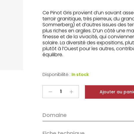
Ce Pinot Gris provient d’un savant asse
terroir granitique, très pierreux, du gra
Sommerberg) et d’autres issues des ter
plus riches en argiles. D’un côté une ma
finesse et de la vivacité, qui convienne
solaire. La diversité des expositions, pl
plutôt à l’Ouest pour les autres, contr
équilibre.
Disponibilité :
In stock
Albert
Ajouter au pani
Boxler
Alsace
Pinot
Domaine
Gris
Réserve
2022
Fiche technique