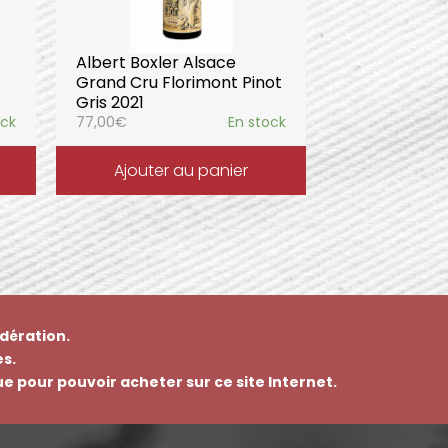
Albert Boxler Alsace
Grand Cru Florimont Pinot
Gris 2021
ock
77,00
€
En stock
Ajouter au panier
dération.
s.
que pour pouvoir acheter sur ce site Internet.