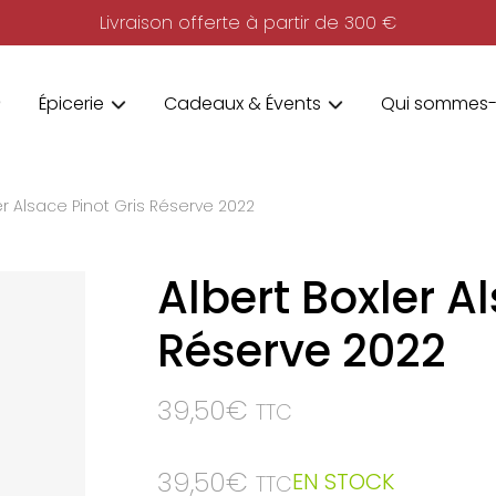
Livraison offerte à partir de 300 €
Épicerie
Cadeaux & Évents
Qui sommes-
er Alsace Pinot Gris Réserve 2022
Albert Boxler A
Réserve 2022
39,50
€
TTC
39,50
€
EN STOCK
TTC