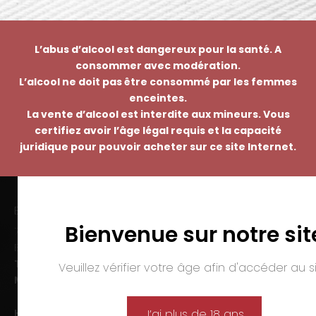
L’abus d’alcool est dangereux pour la santé. A
consommer avec modération.
L’alcool ne doit pas être consommé par les femmes
enceintes.
La vente d’alcool est interdite aux mineurs. Vous
certifiez avoir l’âge légal requis et la capacité
juridique pour pouvoir acheter sur ce site Internet.
EMMANUEL NASTI
Bienvenue sur notre sit
7 avenue Pierre Pflimlin – ZAC Espale
BP 20055 – 68391 SAUSHEIM Cedex
Tél. :
03 89 46 50 35
Veuillez vérifier votre âge afin d'accéder au si
Mail :
contact@nasti.vin
Horaires d’ouverture :
J’ai plus de 18 ans