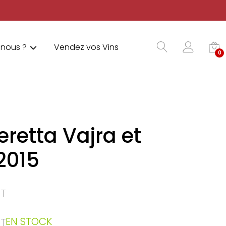
nous ?
Vendez vos Vins
0
retta Vajra et
2015
T
EN STOCK
T