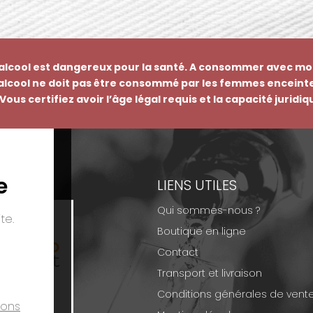
’alcool est dangereux pour la santé. A consommer avec mo
’alcool ne doit pas être consommé par les femmes enceinte
Vous certifiez avoir l’âge légal requis et la capacité juridi
e
EMENTS
LIENS UTILES
Qui sommes-nous ?
te.
Boutique en ligne
Contact
Transport et livraison
Conditions générales de vent
ions