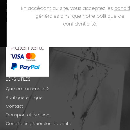
Sam. :
09h00-12h00 et 14h00-18h00
En accédant au site, vous acceptez les
condit
Dim. et jours fériés :
fermé
générales
ainsi que notre
politique de
PAIEMENTS
confidentialité
.
LIENS UTILES
Qui sommes-nous ?
Boutique en ligne
Contact
Transport et livraison
Conditions générales de vente