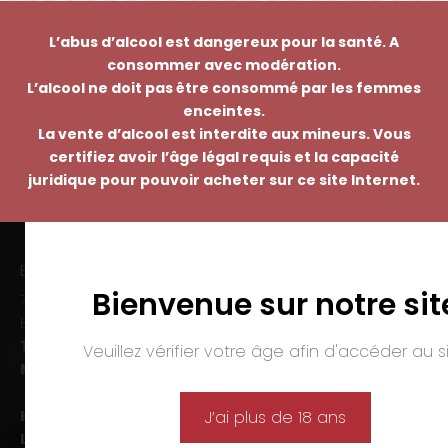
L’abus d’alcool est dangereux pour la santé. A
consommer avec modération.
L’alcool ne doit pas être consommé par les femmes
enceintes.
La vente d’alcool est interdite aux mineurs. Vous
certifiez avoir l’âge légal requis et la capacité
juridique pour pouvoir acheter sur ce site Internet.
EMMANUEL NASTI
Bienvenue sur notre sit
7 avenue Pierre Pflimlin – ZAC Espale
BP 20055 – 68391 SAUSHEIM Cedex
Tél. :
03 89 46 50 35
Veuillez vérifier votre âge afin d'accéder au si
Mail :
contact@nasti.vin
Horaires d’ouverture :
J’ai plus de 18 ans
Lun-ven. :
09h00-12h00 et 14h00-19h00