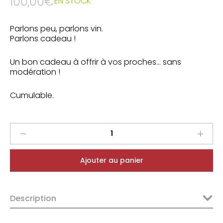
100,00
€
EN STOCK
Parlons peu, parlons vin.
Parlons cadeau !
Un bon cadeau à offrir à vos proches… sans
modération !
Cumulable.
Bon
cadeau
de
Ajouter au panier
100
€
quantity
Description