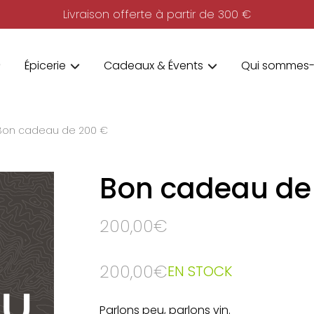
Livraison offerte à partir de 300 €
Épicerie
Cadeaux & Évents
Qui sommes-
Bon cadeau de 200 €
Bon cadeau de
200,00
€
200,00
€
EN STOCK
Parlons peu, parlons vin.