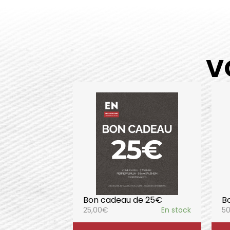
V
Bon cadeau de 25€
B
25,00
€
En stock
50