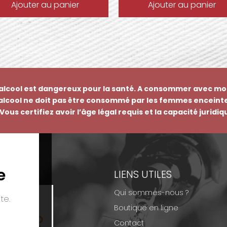
Ajouter au panier
Ajouter au panier
’alcool est dangereux pour la santé. A consommer avec mo
’alcool ne doit pas être consommé par les femmes enceinte
Vous certifiez avoir l’âge légal requis et la capacité juridi
e
EMENTS
LIENS UTILES
Qui sommes-nous ?
te.
Boutique en ligne
Contact