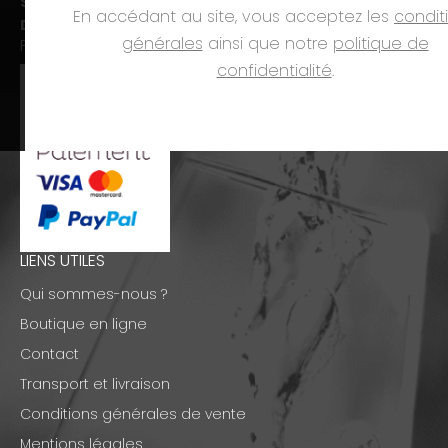
Sam. :
09h00-12h00 et 14h00-18h00
En accédant au site, vous acceptez les
condit
Dim. et jours fériés :
fermé
générales
ainsi que notre
politique de
PAIEMENTS
confidentialité
.
LIENS UTILES
Qui sommes-nous ?
Boutique en ligne
Contact
Transport et livraison
Conditions générales de vente
Mentions légales