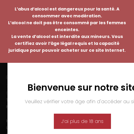
L’abus d’alcool est dangereux pour la santé. A
consommer avec modération.
L’alcool ne doit pas être consommé par les femmes
enceintes.
La vente d’alcool est interdite aux mineurs. Vous
certifiez avoir l’âge légal requis et la capacité
juridique pour pouvoir acheter sur ce site Internet.
EMMANUEL NASTI
Bienvenue sur notre sit
7 avenue Pierre Pflimlin – ZAC Espale
BP 20055 – 68391 SAUSHEIM Cedex
Tél. :
03 89 46 50 35
Veuillez vérifier votre âge afin d'accéder au si
Mail :
contact@nasti.vin
Horaires d’ouverture :
J’ai plus de 18 ans
Lun-ven. :
09h00-12h00 et 14h00-19h00