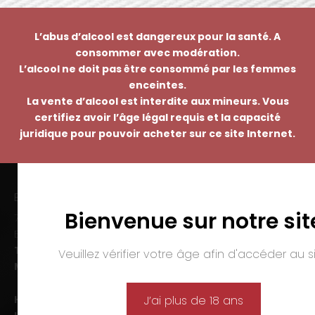
L’abus d’alcool est dangereux pour la santé. A
consommer avec modération.
L’alcool ne doit pas être consommé par les femmes
enceintes.
La vente d’alcool est interdite aux mineurs. Vous
certifiez avoir l’âge légal requis et la capacité
juridique pour pouvoir acheter sur ce site Internet.
EMMANUEL NASTI
Bienvenue sur notre sit
7 avenue Pierre Pflimlin – ZAC Espale
BP 20055 – 68391 SAUSHEIM Cedex
Tél. :
03 89 46 50 35
Veuillez vérifier votre âge afin d'accéder au si
Mail :
contact@nasti.vin
Horaires d’ouverture :
J’ai plus de 18 ans