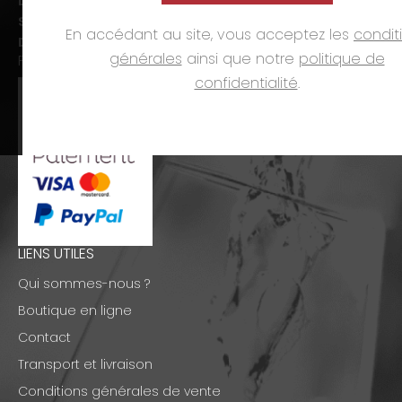
Lun-ven. :
09h00-12h00 et 14h00-19h00
Sam. :
09h00-12h00 et 14h00-18h00
En accédant au site, vous acceptez les
condit
Dim. et jours fériés :
fermé
générales
ainsi que notre
politique de
PAIEMENTS
confidentialité
.
LIENS UTILES
Qui sommes-nous ?
Boutique en ligne
Contact
Transport et livraison
Conditions générales de vente