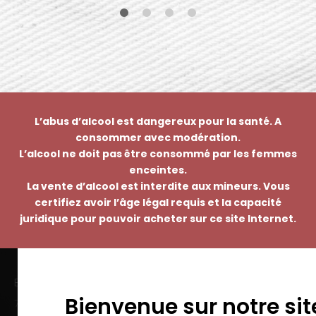
L’abus d’alcool est dangereux pour la santé. A
consommer avec modération.
L’alcool ne doit pas être consommé par les femmes
enceintes.
La vente d’alcool est interdite aux mineurs. Vous
certifiez avoir l’âge légal requis et la capacité
juridique pour pouvoir acheter sur ce site Internet.
EMMANUEL NASTI
Bienvenue sur notre sit
7 avenue Pierre Pflimlin – ZAC Espale