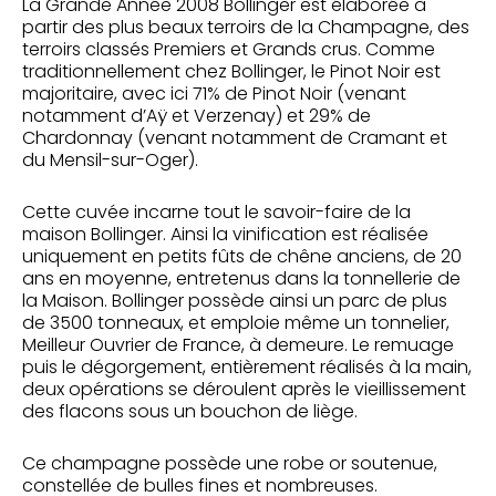
La Grande Année 2008 Bollinger est élaborée à
partir des plus beaux terroirs de la Champagne, des
terroirs classés Premiers et Grands crus. Comme
traditionnellement chez Bollinger, le Pinot Noir est
majoritaire, avec ici 71% de Pinot Noir (venant
notamment d’Aÿ et Verzenay) et 29% de
Chardonnay (venant notamment de Cramant et
du Mensil-sur-Oger).
Cette cuvée incarne tout le savoir-faire de la
maison Bollinger. Ainsi la vinification est réalisée
uniquement en petits fûts de chêne anciens, de 20
ans en moyenne, entretenus dans la tonnellerie de
la Maison. Bollinger possède ainsi un parc de plus
de 3500 tonneaux, et emploie même un tonnelier,
Meilleur Ouvrier de France, à demeure. Le remuage
puis le dégorgement, entièrement réalisés à la main,
deux opérations se déroulent après le vieillissement
des flacons sous un bouchon de liège.
Ce champagne possède une robe or soutenue,
constellée de bulles fines et nombreuses.