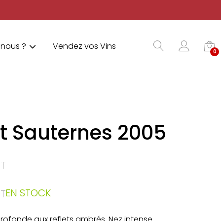
nous ?
Vendez vos Vins
0
t Sauternes 2005
T
EN STOCK
T
rofonde aux reflets ambrés. Nez intense