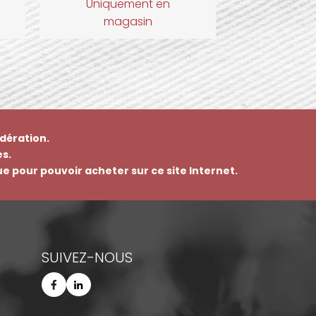
Uniquement en
magasin
dération.
s.
que pour pouvoir acheter sur ce site Internet.
SUIVEZ-NOUS