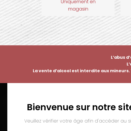
Uniquement en
magasin
L’abus d
L
La vente d’alcool est interdite aux mineurs. 
Bienvenue sur notre sit
EMMANUEL NASTI
PAI
7 avenue Pierre Pflimlin – ZAC Espale
Veuillez vérifier votre âge afin d'accéder au si
BP 20055 – 68391 SAUSHEIM Cedex
Tél. :
03 89 46 50 35