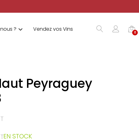
nous ?
Vendez vos Vins
0
Haut Peyraguey
8
T
EN STOCK
T