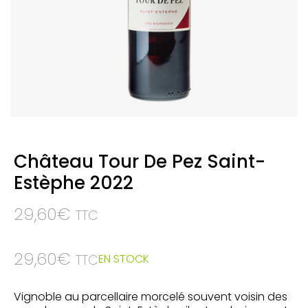
Château Tour De Pez Saint-
Estèphe 2022
29,60
€
TTC
29,60
€
EN STOCK
TTC
Vignoble au parcellaire morcelé souvent voisin des