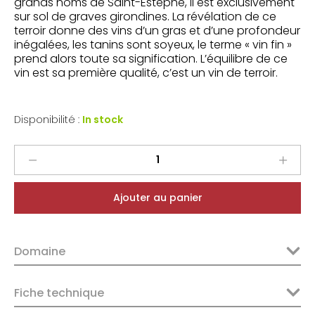
grands noms de Saint-Estèphe, il est exclusivement
sur sol de graves girondines. La révélation de ce
terroir donne des vins d’un gras et d’une profondeur
inégalées, les tanins sont soyeux, le terme « vin fin »
prend alors toute sa signification. L’équilibre de ce
vin est sa première qualité, c’est un vin de terroir.
Disponibilité :
In stock
Château
Tour
De
Ajouter au panier
Pez
Saint-
Estèphe
Domaine
2022
quantity
Fiche technique