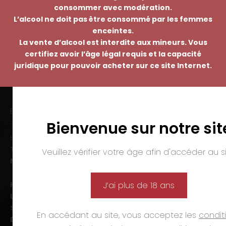
consommer avec modération.
L’alcool ne doit pas être consommé par les femmes
enceintes.
La vente d’alcool est interdite aux mineurs. Vous
certifiez avoir l’âge légal requis et la capacité
juridique pour pouvoir acheter sur ce site Internet.
EMMANUEL NASTI
Bienvenue sur notre sit
7 avenue Pierre Pflimlin – ZAC Espale
BP 20055 – 68391 SAUSHEIM Cedex
Tél. :
03 89 46 50 35
Veuillez vérifier votre âge afin d'accéder au si
Mail :
contact@nasti.vin
Horaires d’ouverture :
J’ai plus de 18 ans
Lun-ven. :
09h00-12h00 et 14h00-19h00
Sam. :
09h00-12h00 et 14h00-18h00
En accédant au site, vous acceptez les
condit
Dim. et jours fériés :
fermé